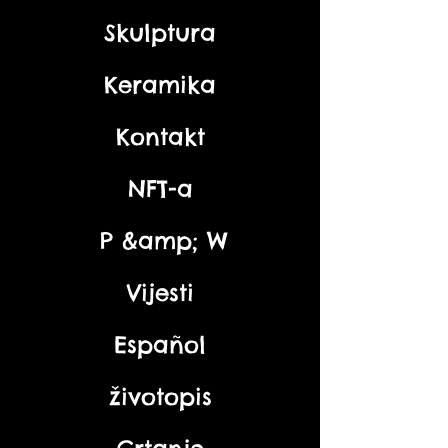
Skulptura
Keramika
Kontakt
NFT-a
P &amp; W
Vijesti
Español
životopis