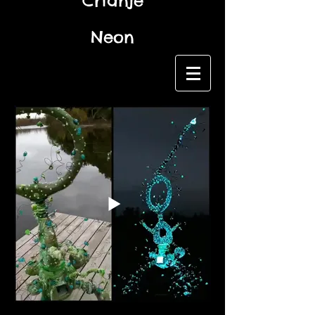
Crtanje
Neon