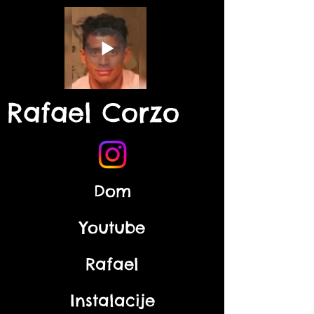
Rafael Corzo
Dom
Youtube
Rafael
Instalacije